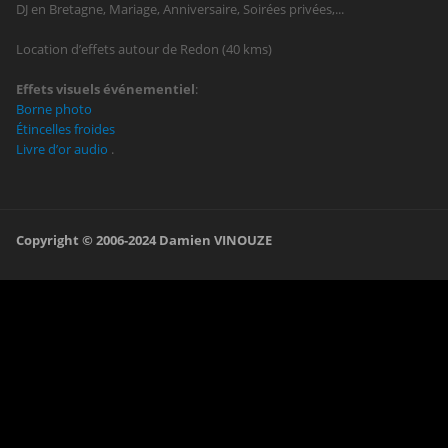
DJ en Bretagne, Mariage, Anniversaire, Soirées privées,...
Location d’effets autour de Redon (40 kms)
Effets visuels événementiel
:
Borne photo
Étincelles froides
Livre d’or audio
.
Copyright © 2006-2024
Damien VINOUZE